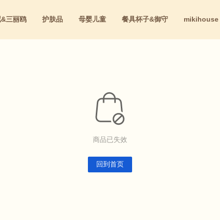
尼&三丽鸥
护肤品
母婴儿童
餐具杯子&御守
mikihouse
红
商品已失效
回到首页