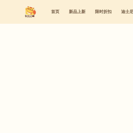
首页
新品上新
限时折扣
迪士
迪士尼
洁面&卸妆&去角质
家庭用药
粉底液&气垫&BB霜&粉饼
迪士尼
洁面&卸妆&去角质
家庭用药
粉底液&气垫&BB霜&粉饼
三丽鸥
水乳&精华&眼霜&面霜
内服保养
眼线&腮红&眼影&遮瑕&睫毛膏&口红
三丽鸥
水乳&精华&眼霜&面霜
内服保养
眼线&腮红&眼影&遮瑕&睫毛膏&口
防晒&隔离&妆前乳
洗护&身体护理&女性护理
防晒&隔离&妆前乳
洗护&身体护理&女性护理
美容仪&美容工具&美妆道具
美容仪&美容工具&美妆道具
面膜&眼膜
面膜&眼膜