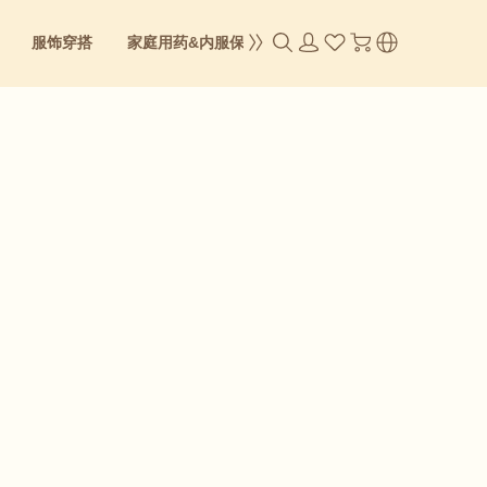
服饰穿搭
家庭用药&内服保养
成人零食
身体&彩妆