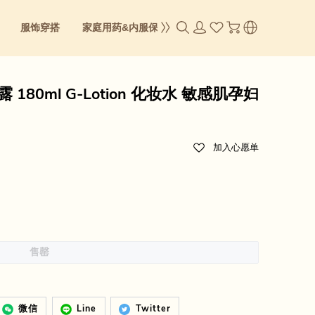
服饰穿搭
家庭用药&内服保养
成人零食
身体&彩妆
 180ml G-Lotion 化妆水 敏感肌孕妇
加入心愿单
售罄
微信
Line
Twitter