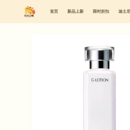
首页
新品上新
限时折扣
迪士
迪士尼
洁面&卸妆&去角质
家庭用药
粉底液&气垫&BB霜&粉饼
迪士尼
洁面&卸妆&去角质
家庭用药
粉底液&气垫&BB霜&粉饼
三丽鸥
水乳&精华&眼霜&面霜
内服保养
眼线&腮红&眼影&遮瑕&睫毛膏&口红
三丽鸥
水乳&精华&眼霜&面霜
内服保养
眼线&腮红&眼影&遮瑕&睫毛膏&口
防晒&隔离&妆前乳
洗护&身体护理&女性护理
防晒&隔离&妆前乳
洗护&身体护理&女性护理
美容仪&美容工具&美妆道具
美容仪&美容工具&美妆道具
面膜&眼膜
面膜&眼膜