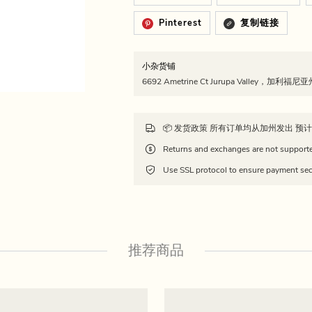
Pinterest
复制链接
小杂货铺
6692 Ametrine Ct Jurupa Valley，加利福
Use SSL protocol to ensure payment sec
推荐商品