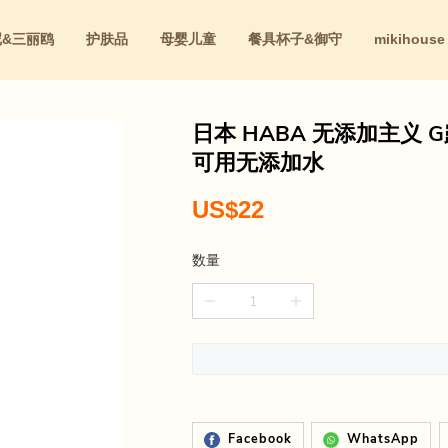
尼&三丽鸥
护肤品
母婴儿童
餐具杯子&御守
mikihouse
红
日本 HABA 无添加主义 G露
可用无添加水
US$22
数量
Facebook
WhatsApp