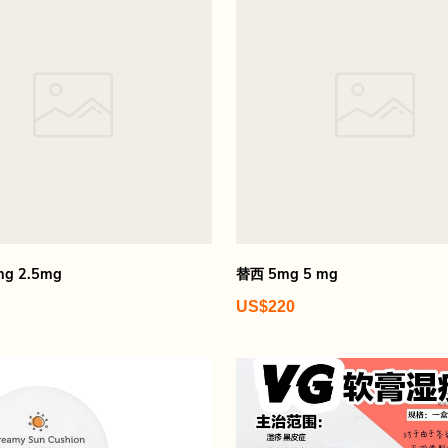
mg 2.5mg
替西 5mg 5 mg
US$220