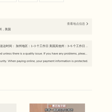
查看地点信息
尼亚州，美国
📦 发货政策 所有订单均从加州发出 预计送达时间： 加州地区：1–3 个工作日 美国其他州：3–5 个工作日 订单发货后，我们会提供物流追踪信息。 请注意：因快递公司延误、天气或节假日，实际送达时间可能有所不同。 Estimated delivery time: California: 1–3 business days Other U.S. states: 3–5 business days Tracking information will be provided once the order is shipped. Please note: delivery times may vary due to carrier delays, weather, or holidays.
Returns and exchanges are not supported unless there is a quality issue. If you have any problems, please feel free to contact us via WeChat: dajiang226688
urity. When paying online, your payment information is protected.