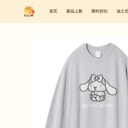
首页
新品上新
限时折扣
迪士
迪士尼
洁面&卸妆&去角质
家庭用药
粉底液&气垫&BB霜&粉饼
迪士尼
洁面&卸妆&去角质
家庭用药
粉底液&气垫&BB霜&粉饼
三丽鸥
水乳&精华&眼霜&面霜
内服保养
眼线&腮红&眼影&遮瑕&睫毛膏&口红
三丽鸥
水乳&精华&眼霜&面霜
内服保养
眼线&腮红&眼影&遮瑕&睫毛膏&口
防晒&隔离&妆前乳
洗护&身体护理&女性护理
防晒&隔离&妆前乳
洗护&身体护理&女性护理
美容仪&美容工具&美妆道具
美容仪&美容工具&美妆道具
面膜&眼膜
面膜&眼膜