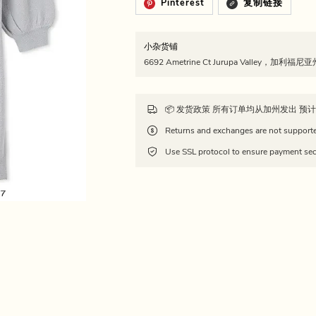
Pinterest
复制链接
小杂货铺
6692 Ametrine Ct Jurupa Valley，加利福
Use SSL protocol to ensure payment sec