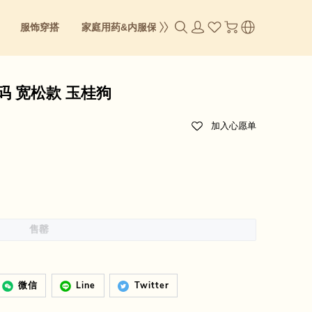
服饰穿搭
家庭用药&内服保养
成人零食
身体&彩妆
衣 均码 宽松款 玉桂狗
加入心愿单
售罄
微信
Line
Twitter