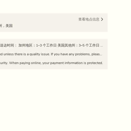
查看地点信息
尼亚州，美国
📦 发货政策 所有订单均从加州发出 预计送达时间： 加州地区：1–3 个工作日 美国其他州：3–5 个工作日 订单发货后，我们会提供物流追踪信息。 请注意：因快递公司延误、天气或节假日，实际送达时间可能有所不同。 Estimated delivery time: California: 1–3 business days Other U.S. states: 3–5 business days Tracking information will be provided once the order is shipped. Please note: delivery times may vary due to carrier delays, weather, or holidays.
Returns and exchanges are not supported unless there is a quality issue. If you have any problems, please feel free to contact us via WeChat: dajiang226688
urity. When paying online, your payment information is protected.