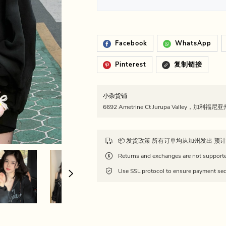
Facebook
WhatsApp
Pinterest
复制链接
小杂货铺
6692 Ametrine Ct Jurupa Valley，加利福
Use SSL protocol to ensure payment sec