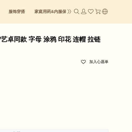
服饰穿搭
家庭用药&内服保养
成人零食
身体&彩妆
鹿宁艺卓同款 字母 涂鸦 印花 连帽 拉链
加入心愿单