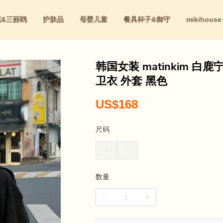
尼&三丽鸥
护肤品
母婴儿童
餐具杯子&御守
mikihouse
红
韩国女装 matinkim 白
卫衣 外套 黑色
US$168
尺码
S
L
数量