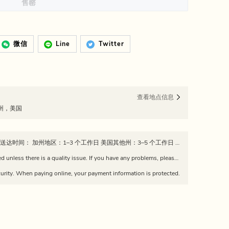
售罄
微信
Line
Twitter
查看地点信息
尼亚州，美国
📦 发货政策 所有订单均从加州发出 预计送达时间： 加州地区：1–3 个工作日 美国其他州：3–5 个工作日 订单发货后，我们会提供物流追踪信息。 请注意：因快递公司延误、天气或节假日，实际送达时间可能有所不同。 Estimated delivery time: California: 1–3 business days Other U.S. states: 3–5 business days Tracking information will be provided once the order is shipped. Please note: delivery times may vary due to carrier delays, weather, or holidays.
Returns and exchanges are not supported unless there is a quality issue. If you have any problems, please feel free to contact us via WeChat: dajiang226688
urity. When paying online, your payment information is protected.