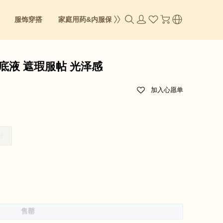
服饰穿搭
家庭用药&内服保养
成人零食
身体&彩妆
粉底液 遮瑕服帖 光泽感
加入心愿单
白
售罄