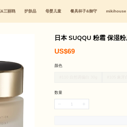
尼&三丽鸥
护肤品
母婴儿童
餐具杯子&御守
mikihouse
红
日本 SUQQU 粉霜 保湿
US$69
颜色
#110 自然调偏白 30g
#105 象牙
数量