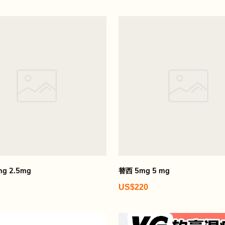
mg 2.5mg
替西 5mg 5 mg
US$220