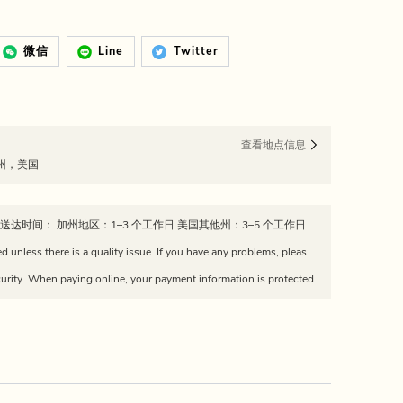
微信
Line
Twitter
查看地点信息
尼亚州，美国
📦 发货政策 所有订单均从加州发出 预计送达时间： 加州地区：1–3 个工作日 美国其他州：3–5 个工作日 订单发货后，我们会提供物流追踪信息。 请注意：因快递公司延误、天气或节假日，实际送达时间可能有所不同。 Estimated delivery time: California: 1–3 business days Other U.S. states: 3–5 business days Tracking information will be provided once the order is shipped. Please note: delivery times may vary due to carrier delays, weather, or holidays.
Returns and exchanges are not supported unless there is a quality issue. If you have any problems, please feel free to contact us via WeChat: dajiang226688
urity. When paying online, your payment information is protected.