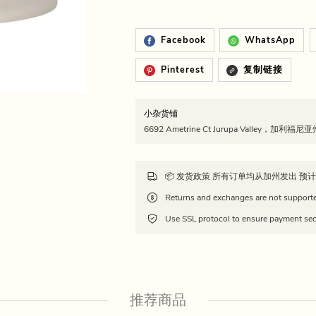
Facebook
WhatsApp
Pinterest
复制链接
小杂货铺
6692 Ametrine Ct Jurupa Valley，加利福
Use SSL protocol to ensure payment sec
推荐商品