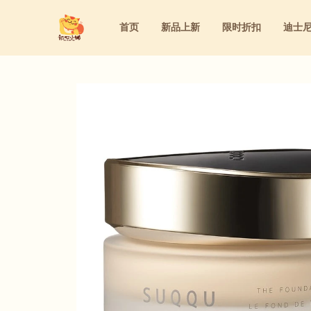
首页
新品上新
限时折扣
迪士
迪士尼
洁面&卸妆&去角质
家庭用药
粉底液&气垫&BB霜&粉饼
迪士尼
洁面&卸妆&去角质
家庭用药
粉底液&气垫&BB霜&粉饼
三丽鸥
水乳&精华&眼霜&面霜
内服保养
眼线&腮红&眼影&遮瑕&睫毛膏&口红
三丽鸥
水乳&精华&眼霜&面霜
内服保养
眼线&腮红&眼影&遮瑕&睫毛膏&口
防晒&隔离&妆前乳
洗护&身体护理&女性护理
防晒&隔离&妆前乳
洗护&身体护理&女性护理
美容仪&美容工具&美妆道具
美容仪&美容工具&美妆道具
面膜&眼膜
面膜&眼膜