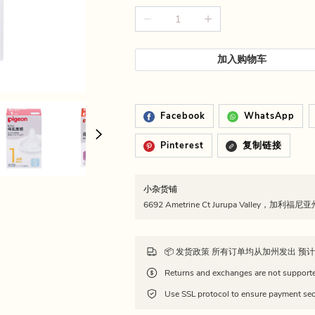
加入购物车
Facebook
WhatsApp
Pinterest
复制链接
小杂货铺
6692 Ametrine Ct Jurupa Valley，加利福
Use SSL protocol to ensure payment sec