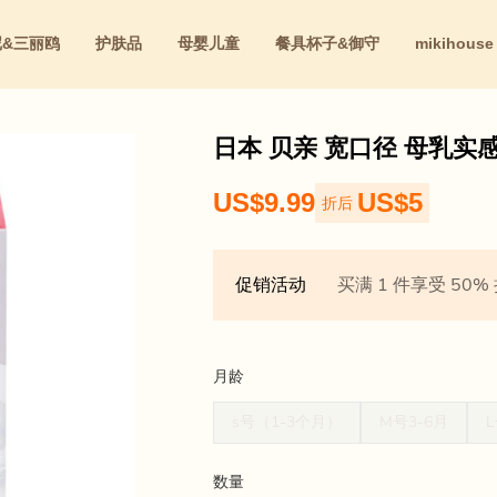
尼&三丽鸥
护肤品
母婴儿童
餐具杯子&御守
mikihouse
红
日本 贝亲 宽口径 母乳实感
US$9.99
US$5
折后
促销活动
买满 1 件享受 50%
月龄
s号（1-3个月）
M号3-6月
数量