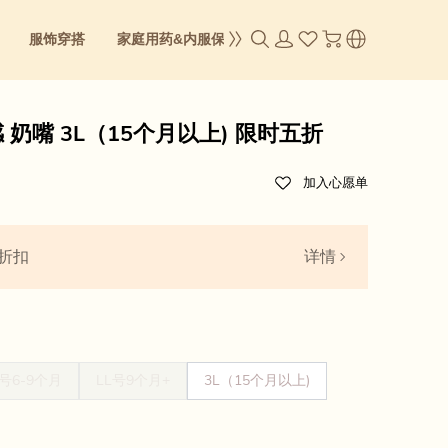
服饰穿搭
家庭用药&内服保养
成人零食
身体&彩妆
 奶嘴 3L（15个月以上) 限时五折
加入心愿单
 折扣
详情
L号6-9个月
LL号9个月+
3L（15个月以上)