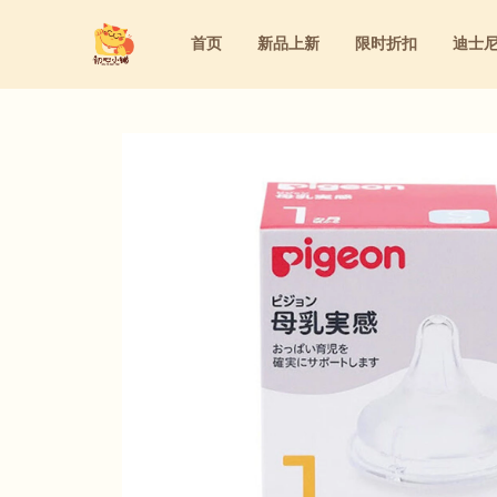
首页
新品上新
限时折扣
迪士
迪士尼
洁面&卸妆&去角质
家庭用药
粉底液&气垫&BB霜&粉饼
迪士尼
洁面&卸妆&去角质
家庭用药
粉底液&气垫&BB霜&粉饼
三丽鸥
水乳&精华&眼霜&面霜
内服保养
眼线&腮红&眼影&遮瑕&睫毛膏&口红
三丽鸥
水乳&精华&眼霜&面霜
内服保养
眼线&腮红&眼影&遮瑕&睫毛膏&口
防晒&隔离&妆前乳
洗护&身体护理&女性护理
防晒&隔离&妆前乳
洗护&身体护理&女性护理
美容仪&美容工具&美妆道具
美容仪&美容工具&美妆道具
面膜&眼膜
面膜&眼膜