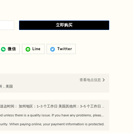
立即购买
微信
Line
Twitter
查看地点信息
尼亚州，美国
📦 发货政策 所有订单均从加州发出 预计送达时间： 加州地区：1–3 个工作日 美国其他州：3–5 个工作日 订单发货后，我们会提供物流追踪信息。 请注意：因快递公司延误、天气或节假日，实际送达时间可能有所不同。 Estimated delivery time: California: 1–3 business days Other U.S. states: 3–5 business days Tracking information will be provided once the order is shipped. Please note: delivery times may vary due to carrier delays, weather, or holidays.
Returns and exchanges are not supported unless there is a quality issue. If you have any problems, please feel free to contact us via WeChat: dajiang226688
urity. When paying online, your payment information is protected.