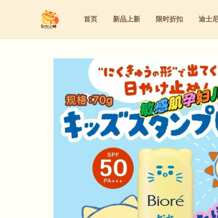
首页
新品上新
限时折扣
迪士
迪士尼
洁面&卸妆&去角质
家庭用药
粉底液&气垫&BB霜&粉饼
迪士尼
洁面&卸妆&去角质
家庭用药
粉底液&气垫&BB霜&粉饼
三丽鸥
水乳&精华&眼霜&面霜
内服保养
眼线&腮红&眼影&遮瑕&睫毛膏&口红
三丽鸥
水乳&精华&眼霜&面霜
内服保养
眼线&腮红&眼影&遮瑕&睫毛膏&口
防晒&隔离&妆前乳
洗护&身体护理&女性护理
防晒&隔离&妆前乳
洗护&身体护理&女性护理
美容仪&美容工具&美妆道具
美容仪&美容工具&美妆道具
面膜&眼膜
面膜&眼膜