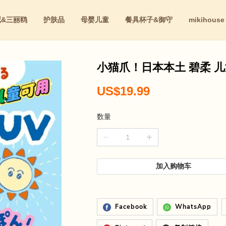
尼&三丽鸥
护肤品
母婴儿童
餐具杯子&御守
mikihouse
红
小猫爪！日本本土 碧柔 儿童 
US$19.99
数量
加入购物车
Facebook
WhatsApp