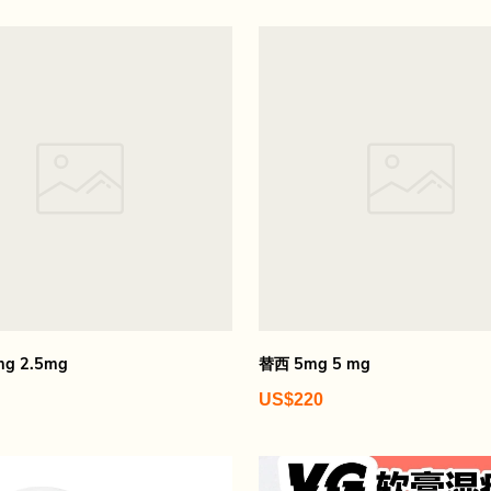
mg 2.5mg
替西 5mg 5 mg
US$220