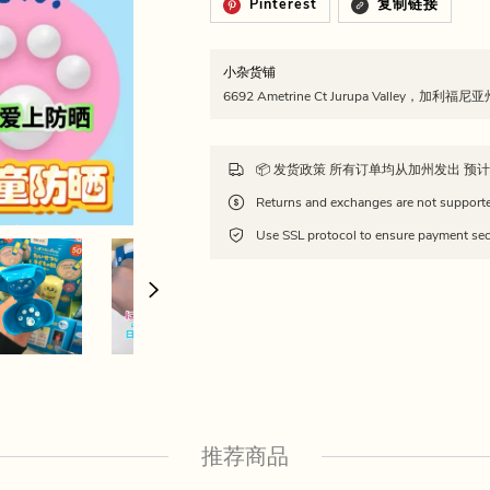
Pinterest
复制链接
小杂货铺
6692 Ametrine Ct Jurupa Valley，加利福
Use SSL protocol to ensure payment sec
推荐商品