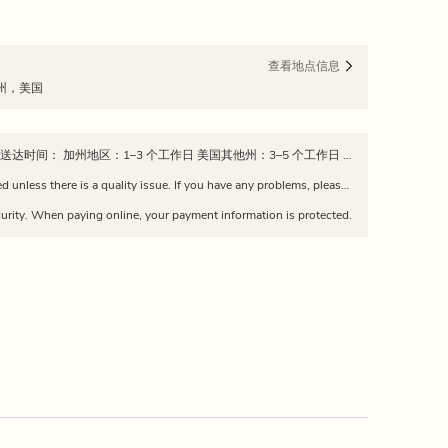
查看地点信息
尼亚州，美国
📦 发货政策 所有订单均从加州发出 预计送达时间： 加州地区：1–3 个工作日 美国其他州：3–5 个工作日 订单发货后，我们会提供物流追踪信息。 请注意：因快递公司延误、天气或节假日，实际送达时间可能有所不同。 Estimated delivery time: California: 1–3 business days Other U.S. states: 3–5 business days Tracking information will be provided once the order is shipped. Please note: delivery times may vary due to carrier delays, weather, or holidays.
Returns and exchanges are not supported unless there is a quality issue. If you have any problems, please feel free to contact us via WeChat: dajiang226688
urity. When paying online, your payment information is protected.