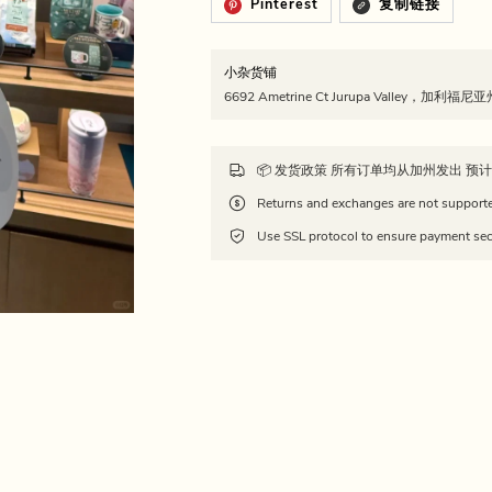
Pinterest
复制链接
小杂货铺
6692 Ametrine Ct Jurupa Valley，加利福
Use SSL protocol to ensure payment sec