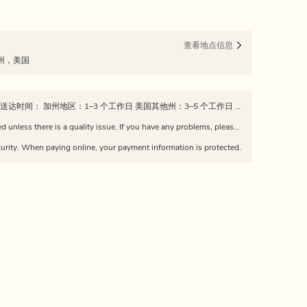
查看地点信息
尼亚州，美国
📦 发货政策 所有订单均从加州发出 预计送达时间： 加州地区：1–3 个工作日 美国其他州：3–5 个工作日 订单发货后，我们会提供物流追踪信息。 请注意：因快递公司延误、天气或节假日，实际送达时间可能有所不同。 Estimated delivery time: California: 1–3 business days Other U.S. states: 3–5 business days Tracking information will be provided once the order is shipped. Please note: delivery times may vary due to carrier delays, weather, or holidays.
Returns and exchanges are not supported unless there is a quality issue. If you have any problems, please feel free to contact us via WeChat: dajiang226688
urity. When paying online, your payment information is protected.