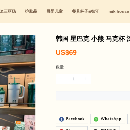
尼&三丽鸥
护肤品
母婴儿童
餐具杯子&御守
mikihouse
红
韩国 星巴克 小熊 马克杯 深
US$69
数量
Facebook
WhatsApp