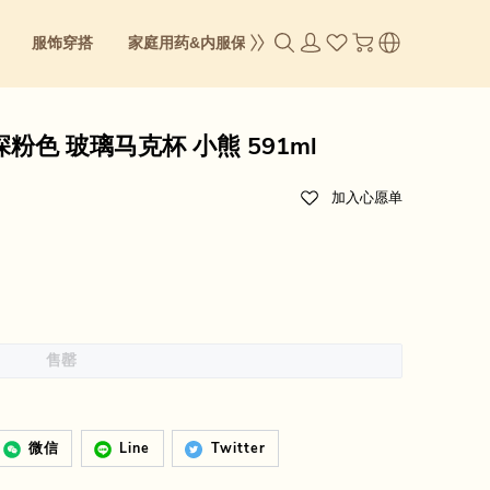
服饰穿搭
家庭用药&内服保养
成人零食
身体&彩妆
粉色 玻璃马克杯 小熊 591ml
加入心愿单
售罄
微信
Line
Twitter