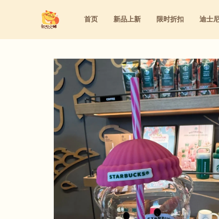
首页
新品上新
限时折扣
迪士
迪士尼
洁面&卸妆&去角质
家庭用药
粉底液&气垫&BB霜&粉饼
迪士尼
洁面&卸妆&去角质
家庭用药
粉底液&气垫&BB霜&粉饼
三丽鸥
水乳&精华&眼霜&面霜
内服保养
眼线&腮红&眼影&遮瑕&睫毛膏&口红
三丽鸥
水乳&精华&眼霜&面霜
内服保养
眼线&腮红&眼影&遮瑕&睫毛膏&口
防晒&隔离&妆前乳
洗护&身体护理&女性护理
防晒&隔离&妆前乳
洗护&身体护理&女性护理
美容仪&美容工具&美妆道具
美容仪&美容工具&美妆道具
面膜&眼膜
面膜&眼膜